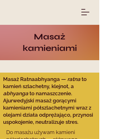
Masaż
kamieniami
Masaż Ratnaabhyanga —
ratna
to
kamień szlachetny, klejnot, a
abhyanga
to namaszczenie.
Ajurwedyjski masaż gorącymi
kamieniami półszlachetnymi wraz z
olejami działa odprężająco, przynosi
uspokojenie, neutralizuje stres.
Do masażu używam kamieni