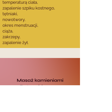
temperaturą ciała,
zapalenie szpiku kostnego,
tętniaki,
nowotwory,
okres menstruacji,
ciąża,
zakrzepy,
zapalenie żył.
Masaż kamieniami
Ratnaabhyanga
Masaż całego ciała / 60 min. /
170 zł