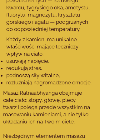
półszlachetnych — różowego
kwarcu, tygrysiego oka, ametystu,
fluorytu, magnezytu, kryształu
górskiego i agatu — podgrzanych
do odpowiedniej temperatury.
Każdy z kamieni ma unikalne
właściwości mające leczniczy
wpływ na ciało:
usuwają napięcie,
redukują stres,
podnoszą siły witalne,
rozluźniają nagromadzone emocje.
Masaż Ratnaabhyanga obejmuje
całe ciało: stopy, głowę, plecy,
twarz i polega przede wszystkim na
masowaniu kamieniami, a nie tylko
układaniu ich na Twoim ciele.
Niezbędnym elementem masażu